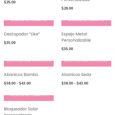
$
25.00
$28.00
elegir
$
28.00
en
la
AÑADIR AL CARRITO
AÑADIR AL CARRITO
página
de
producto
Destapador “Like”
Espejo Metal
Personalizable
$
35.00
$
35.00
SELECCIONAR OPCIONES
SELECCIONAR OPCIONES
Este
Este
Abanicos Bambú
Abanicos Seda
producto
producto
tiene
tiene
Rango
Rango
$
38.00
-
$
43.00
$
38.00
-
$
43.00
múltiples
múltiples
de
de
variantes.
variantes.
precios:
precios:
AÑADIR AL CARRITO
Las
Las
desde
desde
opciones
opciones
$38.00
$38.00
Bloqueador Solar
se
se
hasta
hasta
pueden
pueden