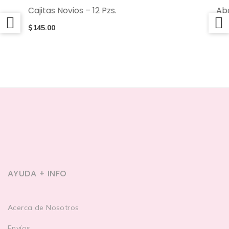
Cajitas Novios – 12 Pzs.
Aba
$
145.00
$
88
AYUDA + INFO
Acerca de Nosotros
Envíos